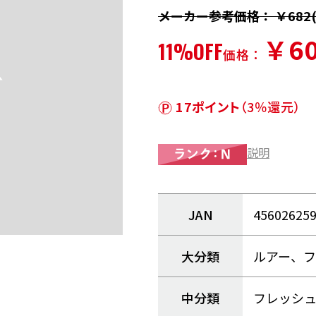
メーカー参考価格： ￥682(
￥6
11%OFF
価格：
17ポイント
（3％還元）
説明
JAN
45602625
大分類
ルアー、
中分類
フレッシ