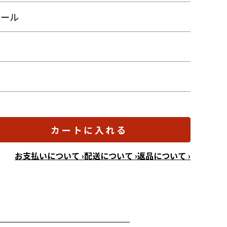
テール
ク
カートに入れる
お支払いについて ›
配送について ›
返品について ›