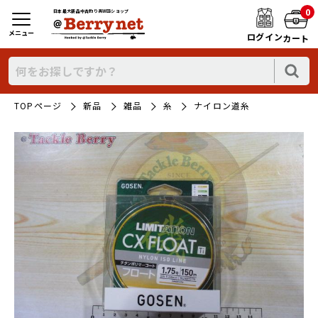
0
日本最大新品中古釣り具WEBショップ
メニュー
ログイン
カート
TOPページ
新品
雑品
糸
ナイロン道糸