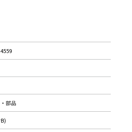
54559
品
品
理・部品
B)