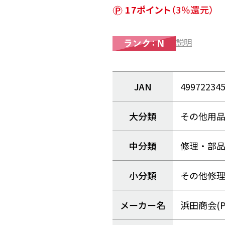
17ポイント
（3％還元）
説明
JAN
49972234
大分類
その他用
中分類
修理・部
小分類
その他修
メーカー名
浜田商会(P