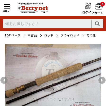
0
日本最大新品中古釣り具WEBショップ
メニュー
ログイン
カート
TOPページ
中古品
ロッド
フライロッド
その他