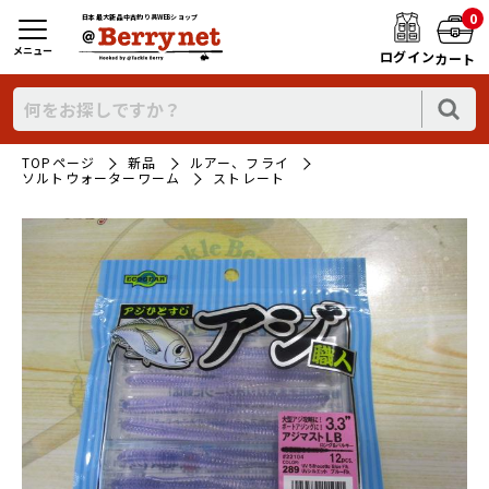
0
日本最大新品中古釣り具WEBショップ
メニュー
ログイン
カート
TOPページ
新品
ルアー、フライ
ソルトウォーターワーム
ストレート