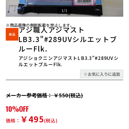
1/1
※商品画像の無断転載を禁止します。
アジ職人アジマスト
LB3.3"#289UVシルエットブ
ルーFlk.
アジショクニンアジマストLB3.3"#289UVシ
ルエットブルーFlk.
お気に入りに追加
メーカー参考価格： ￥550(税込)
10%OFF
￥495
価格：
(税込)