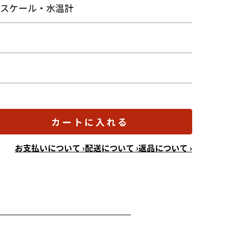
・スケール・水温計
ン
カートに入れる
お支払いについて ›
配送について ›
返品について ›