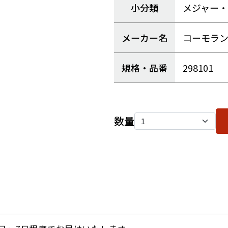
小分類
メジャー
メーカー名
コーモラ
規格・品番
298101
数量