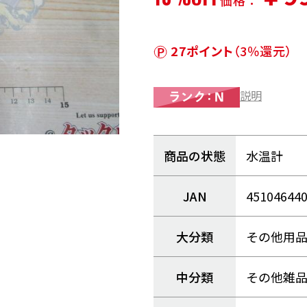
価格：
27ポイント
（3％還元）
説明
商品の状態
水温計
JAN
45104644
大分類
その他用
中分類
その他雑