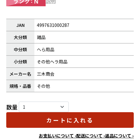
説明
JAN
4997631000287
大分類
雑品
中分類
へら用品
小分類
その他ヘラ用品
メーカー名
三木商会
規格・品番
その他
数量
カートに入れる
お支払いについて ›
配送について ›
返品について ›