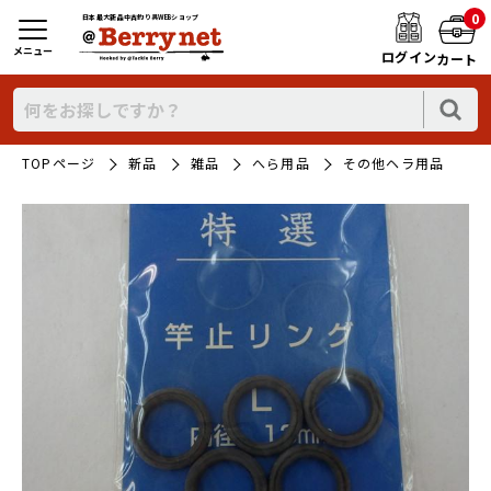
0
日本最大新品中古釣り具WEBショップ
メニュー
ログイン
カート
TOPページ
新品
雑品
へら用品
その他ヘラ用品