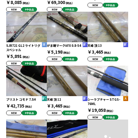
￥8,085
￥69,300
(税込)
(税込)
NEW
#中古品
NEW
#中古品
NEW
#中古品
SJR721 GL2 ライトリグ
がま磯マークⅡFX 0.8-54
天峰 頂 13
スペシャル
￥5,198
￥3,465
(税込)
(税込)
￥5,891
(税込)
NEW
#中古品
NEW
#中古品
NEW
#中古品
ブリスト コモド 7.5H
天峰 頂 12
シーラプチャー STGS-
76ML
￥42,735
￥3,465
(税込)
(税込)
￥19,058
(税込)
NEW
#中古品
NEW
#中古品
NEW
#中古品