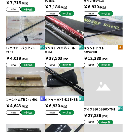
902ML
ライン磯2号18
￥7,715
(税込)
￥7,184
￥6,930
(税込)
(税込)
NEW
#中古品
NEW
#中古品
NEW
#中古品
17ホリデーパック 20-
ブリスト ベンダバール
スタンドアウト
210T
8.9M
SOS63UL
￥4,019
￥37,503
￥12,389
(税込)
(税込)
(税込)
NEW
#中古品
NEW
#中古品
NEW
#中古品
ファントムTR 2nd 60L
タトゥーラXT 6111HSB
￥4,643
￥6,930
(税込)
(税込)
デイズ360 D360C-70H
NEW
#中古品
NEW
#中古品
￥27,836
(税込)
NEW
#中古品