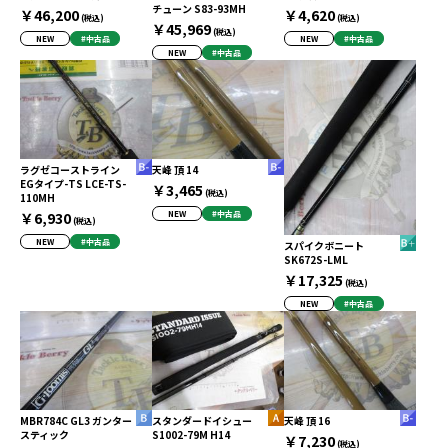
チューン S83-93MH
￥46,200
￥4,620
(税込)
(税込)
￥45,969
(税込)
NEW
#中古品
NEW
#中古品
NEW
#中古品
ラグゼコーストライン
天峰 頂 14
EGタイプ-TS LCE-TS-
￥3,465
(税込)
110MH
￥6,930
NEW
#中古品
(税込)
NEW
#中古品
スパイクボニート
SK672S-LML
￥17,325
(税込)
NEW
#中古品
MBR784C GL3 ガンター
スタンダードイシュー
天峰 頂 16
スティック
S1002-79M H14
￥7,230
(税込)