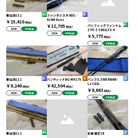
華仙頂13.1
ファンタジスタ NDC-
610M Deez
￥25,410
(税込)
￥12,705
パシフィックファントム
(税込)
NEW
#中古品
Z PF-Z S902LFS-V
NEW
#中古品
￥5,775
(税込)
NEW
#中古品
華仙頂12.1
バンディットBG MH175
バンブルズRB BBRB-
LJ-C63L
￥9,240
￥42,504
(税込)
(税込)
￥8,663
(税込)
NEW
#中古品
NEW
#中古品
NEW
#中古品
華仙頂11.1
玄峰 硬式18