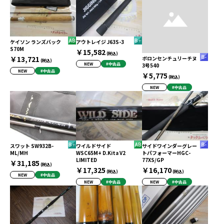
ケイソン ランズバック
アウトレイジ J63S-3
S70M
￥15,582
(税込)
￥13,721
ボロンセンチュリーチヌ
(税込)
NEW
#中古品
3号540
NEW
#中古品
￥5,775
(税込)
NEW
#中古品
スワット SW932B-
ワイルドサイド
サイドワインダーグレー
ML/MH
WSC65M+ D.Kita V2
トパフォーマーHGC-
LIMITED
77XS/GP
￥31,185
(税込)
￥17,325
￥16,170
(税込)
(税込)
NEW
#中古品
NEW
#中古品
NEW
#中古品