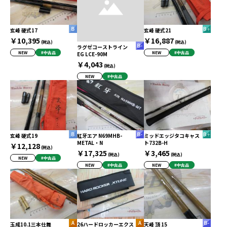
玄峰 硬式17
玄峰 硬式21
￥10,395
￥16,887
(税込)
(税込)
ラグゼコーストライン
NEW
#中古品
NEW
#中古品
EG LCE-90M
￥4,043
(税込)
NEW
#中古品
玄峰 硬式19
紅牙エア N69MHB-
ミッドエッジタコキャス
METAL・N
ト732B-H
￥12,128
(税込)
￥17,325
￥3,465
(税込)
(税込)
NEW
#中古品
NEW
#中古品
NEW
#中古品
玉成10.1三本仕舞
26ハードロッカーエクス
天峰 頂 15