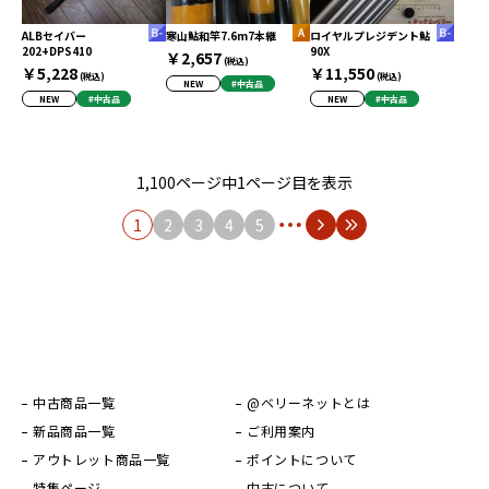
ALBセイバー
寒山鮎和竿7.6m7本継
ロイヤルプレジデント鮎
202+DPS410
90X
￥2,657
(税込)
￥5,228
￥11,550
(税込)
(税込)
NEW
#中古品
NEW
#中古品
NEW
#中古品
1,100ページ中1ページ目を表示
1
2
3
4
5
中古商品一覧
@ベリーネットとは
新品商品一覧
ご利用案内
アウトレット商品一覧
ポイントについて
特集ページ
中古について