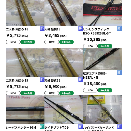
二天粋 おぼろ 16
天峰 硬調15
ビンビンスティック
BSC-RB69XSUL-ST
￥5,775
￥3,465
(税込)
(税込)
￥10,395
(税込)
NEW
#中古品
NEW
#中古品
NEW
#中古品
紅牙エア K65HB-
METAL・N
二天粋 おぼろ 15
天峰 硬式18
￥18,480
(税込)
￥5,775
￥6,930
(税込)
(税込)
NEW
#中古品
NEW
#中古品
NEW
#中古品
シーバスハンター 96M
タイドリフトTD1-
ハイパワーXカーボン X