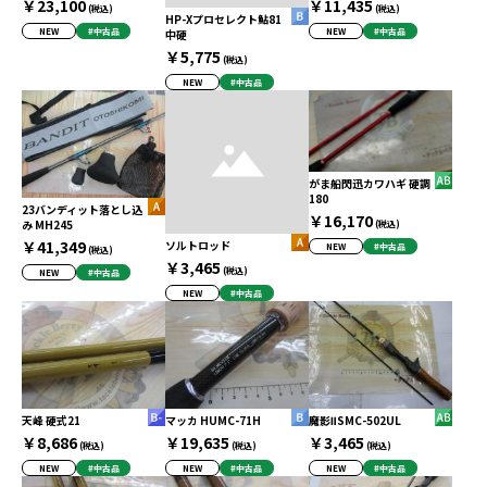
￥23,100
￥11,435
(税込)
(税込)
HP-Xプロセレクト鮎81
NEW
#中古品
NEW
#中古品
中硬
￥5,775
(税込)
NEW
#中古品
がま船閃迅カワハギ 硬調
180
23バンディット落とし込
￥16,170
み MH245
(税込)
￥41,349
ソルトロッド
NEW
#中古品
(税込)
￥3,465
(税込)
NEW
#中古品
NEW
#中古品
天峰 硬式21
マッカ HUMC-71H
魔影ⅡSMC-502UL
￥8,686
￥19,635
￥3,465
(税込)
(税込)
(税込)
NEW
#中古品
NEW
#中古品
NEW
#中古品