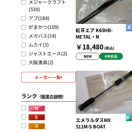
メジャークラフト
(530)
アブ(184)
がまかつ(109)
紅牙エア K65HB-
メガバス(34)
METAL・N
ムカイ(3)
￥18,480
(税込)
ジャストエース(2)
NEW
#中古品
大阪漁具(2)
メーカー一覧
ランク
（
程度の説明
）
エメラルダスMX
511M-S BOAT