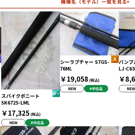
機種名（モデル）一覧を見る
シーラプチャー STGS-
バンブル
76ML
LJ-C63
￥19,058
￥8,6
(税込)
NEW
#中古品
NEW
スパイクボニート
SK672S-LML
￥17,325
(税込)
NEW
#中古品