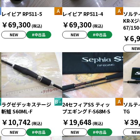
レイピア RP511-5
レイピア RP511-4
ソルテ
KR-Xジ
￥69,300
￥69,300
(税込)
(税込)
67/150
NEW
#中古品
NEW
#中古品
￥6,9
NEW
ラグゼデッキステージ
24セフィアSS ティッ
ソルティ
斬鱸 S60ML-F
プエギング F-S68M-S
TG
￥10,742
￥19,648
￥39,
(税込)
(税込)
NEW
#中古品
NEW
#中古品
NEW