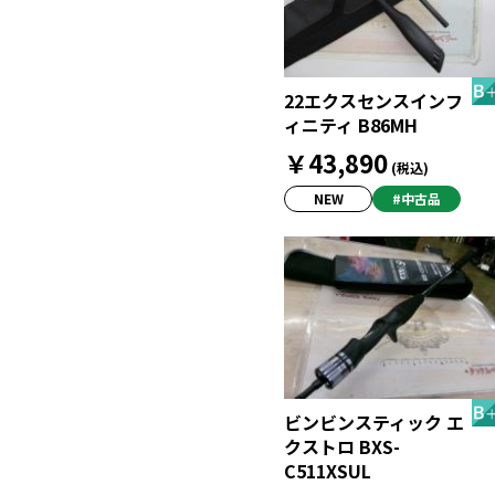
22エクスセンスインフ
ィニティ B86MH
￥43,890
(税込)
NEW
#中古品
ビンビンスティック エ
クストロ BXS-
C511XSUL