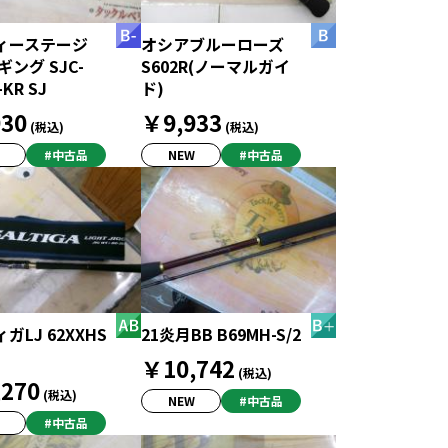
ィーステージ
オシアブルーローズ
ギング SJC-
S602R(ノーマルガイ
-KR SJ
ド)
30
￥9,933
(税込)
(税込)
#中古品
NEW
#中古品
ガLJ 62XXHS
21炎月BB B69MH-S/2
￥10,742
(税込)
270
(税込)
NEW
#中古品
#中古品