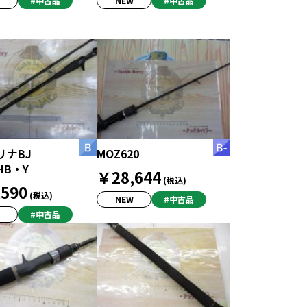
#中古品
NEW
#中古品
リナBJ
MOZ620
HB・Y
￥28,644
(税込)
590
(税込)
NEW
#中古品
#中古品