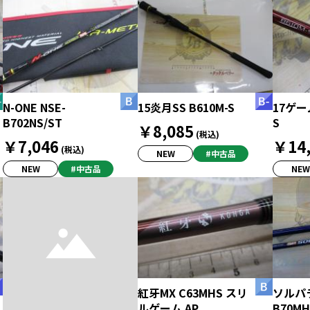
N-ONE NSE-
15炎月SS B610M-S
17ゲー
B702NS/ST
S
￥8,085
(税込)
￥7,046
￥14,
(税込)
NEW
#中古品
NEW
#中古品
NEW
紅牙MX C63MHS スリ
ソルパラ
ルゲーム AP
B70MH