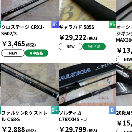
クロステージ CRXJ-
ギャラハド 585S
オーシ
S602/3
ジギング 
￥29,222
(税込)
MAX30
￥3,465
(税込)
NEW
#中古品
￥13,
NEW
#中古品
NEW
ファルケンR ケストレ
ソルティガ
20炎月S
ル C68-S
C78XXHS・J
￥15,
￥2,888
￥29,799
(税込)
(税込)