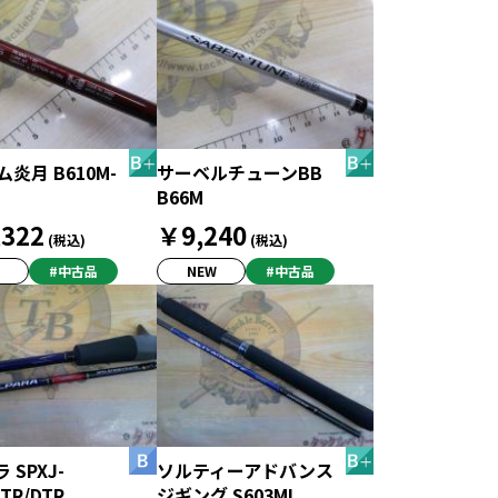
ム炎月 B610M-
サーベルチューンBB
B66M
322
￥9,240
(税込)
(税込)
#中古品
NEW
#中古品
 SPXJ-
ソルティーアドバンス
TR/DTR
ジギング S603ML