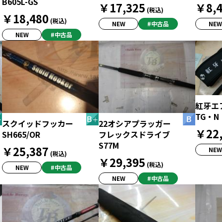
B605L-GS
￥17,325
￥8,4
(税込)
￥18,480
(税込)
NEW
#中古品
NEW
NEW
#中古品
紅牙エア
TG・N
スクイッドフッカー
22オシアプラッガー
￥22,
SH665/OR
フレックスドライブ
S77M
￥25,387
NEW
(税込)
￥29,395
(税込)
NEW
#中古品
NEW
#中古品