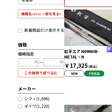
機種名
一覧を見る
（モデル）
新着商品だけ表示する
価格
紅牙エア N69MHB-
価格指定
METAL・N
〜
￥17,325
(税込)
この価格で絞り込む
NEW
#中古品
メーカー
シマノ(1,696)
ダイワ(1,220)