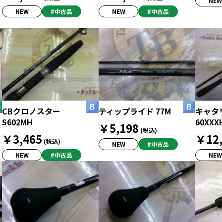
NEW
NEW
#中古品
NEW
#中古品
CBクロノスター
ティップライド 77M
キャタ
S602MH
60XXX
￥5,198
(税込)
￥3,465
￥12,
(税込)
NEW
#中古品
NEW
#中古品
NEW