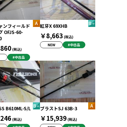
ャンフィールド
紅牙X 69XHB
OFJS-60-
￥8,663
(税込)
0
NEW
#中古品
860
(税込)
#中古品
S B610ML-S/L
ブラストSJ 63B-3
246
￥15,939
(税込)
(税込)