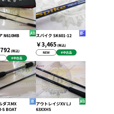
 N610MB
スパイク SK601-12
￥3,465
(税込)
792
(税込)
NEW
#中古品
#中古品
ルダスMX
アウトレイジXV LJ
H-S BOAT
63XXHS