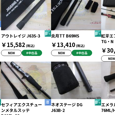
アウトレイジ J63S-3
炎月TT B69MS
紅牙エア
TG・N
￥15,582
￥13,410
(税込)
(税込)
￥30,
NEW
#中古品
NEW
#中古品
NEW
セフィアエクスチュー
ネオステージ DG
エメラ
ンメタルスッテ
J63B-2
76ML/