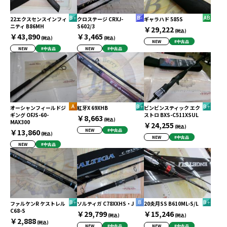
22エクスセンスインフィ
クロステージ CRXJ-
ギャラハド 585S
ニティ B86MH
S602/3
￥29,222
(税込)
￥43,890
￥3,465
(税込)
(税込)
NEW
#中古品
NEW
#中古品
NEW
#中古品
オーシャンフィールドジ
紅牙X 69XHB
ビンビンスティック エク
ギング OFJS-60-
ストロ BXS-C511XSUL
￥8,663
(税込)
MAX300
￥24,255
(税込)
￥13,860
NEW
#中古品
(税込)
NEW
#中古品
NEW
#中古品
ファルケンR ケストレル
ソルティガ C78XXHS・J
20炎月SS B610ML-S/L
C68-S
￥29,799
￥15,246
(税込)
(税込)
￥2,888
(税込)
NEW
#中古品
NEW
#中古品