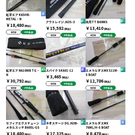
紅牙エア K65HB-
METAL・N
アウトレイジ J63S-3
炎月TT B69MS
￥18,480
(税込)
￥15,582
￥13,410
(税込)
(税込)
NEW
#中古品
NEW
#中古品
NEW
#中古品
紅牙エア N610MB TG・
スパイク SK601-12
エメラルダスMX 511M-
N
S BOAT
￥3,465
(税込)
￥30,792
￥12,786
(税込)
(税込)
NEW
#中古品
NEW
#中古品
NEW
#中古品
セフィアエクスチューン
ネオステージ DG J63B-
エメラルダスMX
メタルスッテ B605L-GS
2
76ML/H-S BOAT
￥18,480
￥17,325
￥8,478
(税込)
(税込)
(税込)