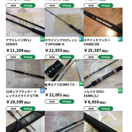
NEW
#中古品
NEW
#中古品
NEW
#中古品
アウトレイジXV LJ
ホライゾンプログレッシ
スクイッドフッカー
63XXHS
ブ HPG66B-H
SH665/OR
￥11,204
￥22,553
￥25,387
(税込)
(税込)
(税込)
NEW
#中古品
NEW
#中古品
NEW
#中古品
紅牙エア C610MS TG・
N
22オシアプラッガー フ
ソルパラ SPXJ-
￥22,051
レックスドライブ S77M
S64ML/LJ
(税込)
￥29,395
￥6,930
NEW
#中古品
(税込)
(税込)
NEW
#中古品
NEW
#中古品