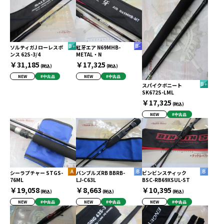
ソルティガJ ローレスポ
紅牙エア N69MHB-
ンス 62S-3/4
METAL・N
￥31,185
￥17,325
(税込)
(税込)
NEW
#中古品
NEW
#中古品
スパイクボニート
SK672S-LML
￥17,325
(税込)
NEW
#中古品
シーラプチャー STGS-
バンブルズRB BBRB-
ビンビンスティック
76ML
LJ-C63L
BSC-RB69XSUL-ST
￥19,058
￥8,663
￥10,395
(税込)
(税込)
(税込)
NEW
#中古品
NEW
#中古品
NEW
#中古品