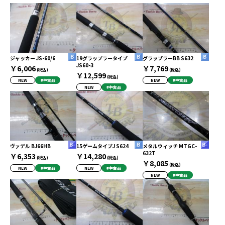
ジャッカー JS-60/6
19グラップラータイプ
グラップラーBB S632
JS60-3
￥6,006
￥7,769
(税込)
(税込)
￥12,599
(税込)
NEW
#中古品
NEW
#中古品
NEW
#中古品
ヴァデル BJ66HB
15ゲームタイプJ S624
メタルウィッチ MTGC-
632T
￥6,353
￥14,280
(税込)
(税込)
￥8,085
(税込)
NEW
#中古品
NEW
#中古品
NEW
#中古品