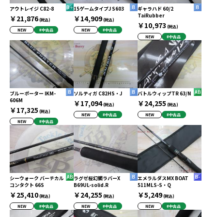
アウトレイジ C82-8
15ゲームタイプJ S603
ギャラハド 60/2
TaiRubber
￥21,876
￥14,909
(税込)
(税込)
￥10,973
(税込)
NEW
#中古品
NEW
#中古品
NEW
#中古品
ブルーポーター IKM-
ソルティガ C82HS・J
バトルウィップTR 63/N
606M
￥17,094
￥24,255
(税込)
(税込)
￥17,325
(税込)
NEW
#中古品
NEW
#中古品
NEW
#中古品
シーウォーク バーチカル
ラグゼ桜幻鯛ラバーX
エメラルダスMX BOAT
コンタクト 66S
B69UL-solid.R
511MLS-S・Q
￥25,410
￥24,255
￥5,249
(税込)
(税込)
(税込)
NEW
#中古品
NEW
#中古品
NEW
#中古品