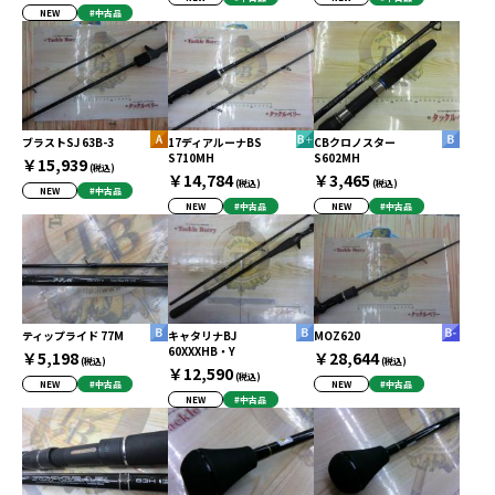
NEW
#中古品
ブラストSJ 63B-3
17ディアルーナBS
CBクロノスター
S710MH
S602MH
￥15,939
(税込)
￥14,784
￥3,465
(税込)
(税込)
NEW
#中古品
NEW
#中古品
NEW
#中古品
ティップライド 77M
キャタリナBJ
MOZ620
60XXXHB・Y
￥5,198
￥28,644
(税込)
(税込)
￥12,590
(税込)
NEW
#中古品
NEW
#中古品
NEW
#中古品