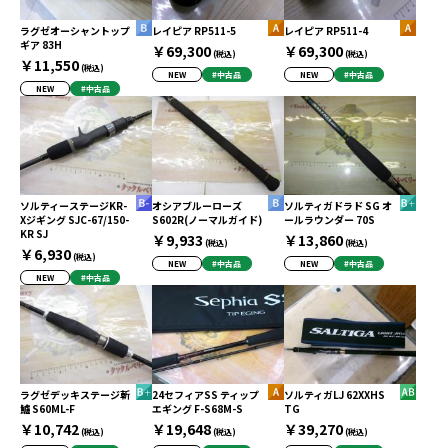
ラグゼオーシャントップ
レイピア RP511-5
レイピア RP511-4
ギア 83H
￥69,300
￥69,300
(税込)
(税込)
￥11,550
(税込)
NEW
#中古品
NEW
#中古品
NEW
#中古品
ソルティーステージKR-
オシアブルーローズ
ソルティガドラド SG オ
Xジギング SJC-67/150-
S602R(ノーマルガイド)
ールラウンダー 70S
KR SJ
￥9,933
￥13,860
(税込)
(税込)
￥6,930
(税込)
NEW
#中古品
NEW
#中古品
NEW
#中古品
ラグゼデッキステージ斬
24セフィアSS ティップ
ソルティガLJ 62XXHS
鱸 S60ML-F
エギング F-S68M-S
TG
￥10,742
￥19,648
￥39,270
(税込)
(税込)
(税込)