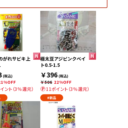
のがれサビキ上
極太豆アジピンクベイ
L
ト0.5-1.5
3
￥396
(税込)
(税込)
21%OFF
￥506
22%OFF
ポイント（3％還元）
11ポイント（3％還元）
品
#新品