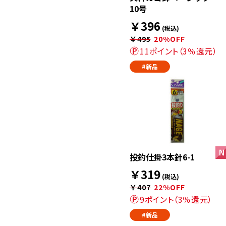
10号
￥396
(税込)
￥495
20%OFF
11ポイント（3％還元）
#新品
投釣仕掛3本針6-1
￥319
(税込)
￥407
22%OFF
9ポイント（3％還元）
#新品