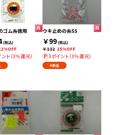
のゴム糸徳用
ウキ止めの糸SS
4
￥99
(税込)
(税込)
22%OFF
￥132
25%OFF
イント（3％還元）
3ポイント（3％還元）
品
#新品