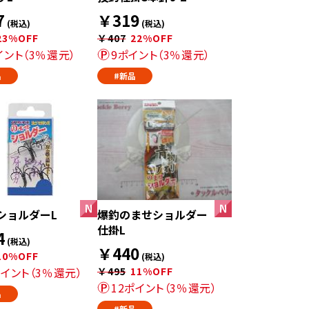
7
￥319
(税込)
(税込)
23%OFF
￥407
22%OFF
イント（3％還元）
9ポイント（3％還元）
品
#新品
ショルダーL
爆釣のませショルダー
仕掛L
4
(税込)
￥440
10%OFF
(税込)
ポイント（3％還元）
￥495
11%OFF
12ポイント（3％還元）
品
#新品