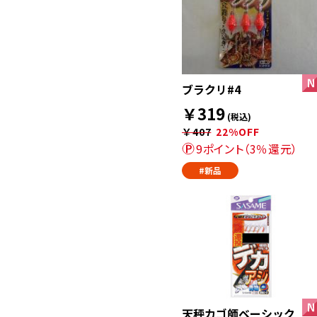
ブラクリ#4
￥319
(税込)
￥407
22%OFF
9ポイント（3％還元）
#新品
天秤カゴ師ベーシック