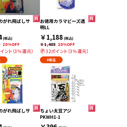
のがれ飛ばしサ
お徳用カラマビーズ透
明LL
4
￥1,188
(税込)
(税込)
5
20%OFF
￥1,485
20%OFF
ポイント（3％還元）
32ポイント（3％還元）
品
#新品
のがれ飛ばしサ
ちょい太豆アジ
PKWH1-1
4
￥396