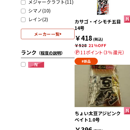
メジャークラフト(11)
シマノ(10)
レイン(2)
カサゴ・イシモチ五目
14号
メーカー一覧
￥418
(税込)
￥528
21%OFF
ランク
11ポイント（3％還元）
（
程度の説明
）
#新品
ちょい太豆アジピンク
ベイト1.0号
￥396