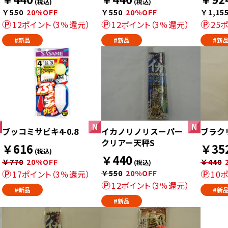
(税込)
(税込)
￥550
20%OFF
￥550
20%OFF
￥1,15
12ポイント（3％還元）
12ポイント（3％還元）
25
#新品
#新品
#新
ブッコミサビキ4-0.8
イカノリノリスーパー
ブラク
クリアー天秤S
￥616
￥35
(税込)
￥440
￥770
20%OFF
￥440
(税込)
17ポイント（3％還元）
￥550
20%OFF
10
12ポイント（3％還元）
#新品
#新
#新品