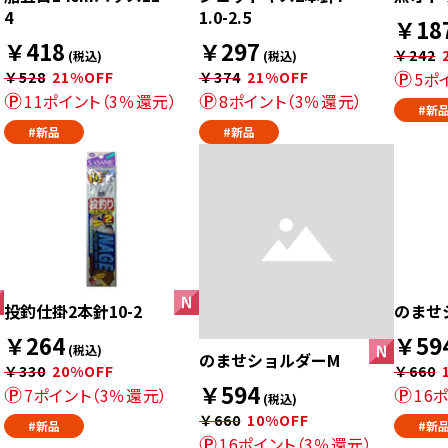
4
1.0-2.5
￥18
￥418
￥297
￥242
(税込)
(税込)
￥528
21%OFF
￥374
21%OFF
5ポ
11ポイント（3％還元）
8ポイント（3％還元）
#新
#新品
#新品
投釣仕掛2本針10-2
のませ
￥264
￥59
(税込)
のませショルダーM
￥330
20%OFF
￥660
￥594
7ポイント（3％還元）
16
(税込)
￥660
10%OFF
#新品
#新
16ポイント（3％還元）