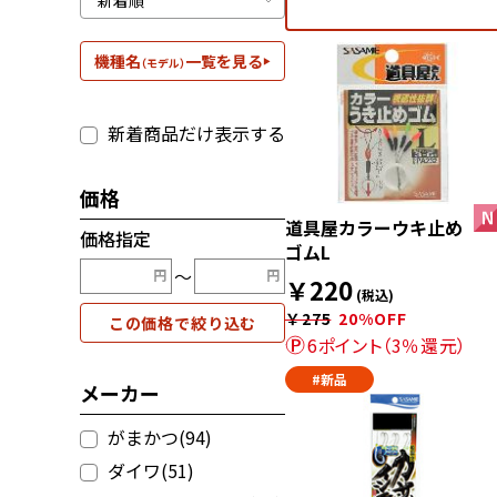
機種名
一覧を見る
（モデル）
新着商品だけ表示する
価格
道具屋カラーウキ止め
価格指定
ゴムL
〜
￥220
(税込)
￥275
20%OFF
この価格で絞り込む
6ポイント（3％還元）
#新品
メーカー
がまかつ(94)
ダイワ(51)