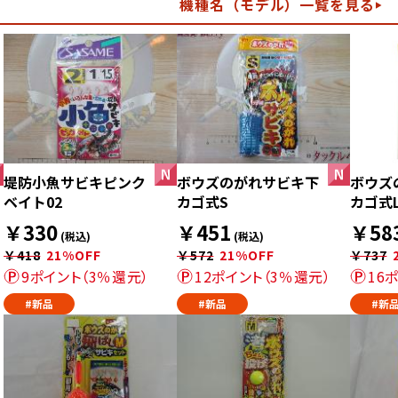
機種名（モデル）一覧を見る
堤防小魚サビキピンク
ボウズのがれサビキ下
ボウズ
ベイト02
カゴ式S
カゴ式
￥330
￥451
￥58
(税込)
(税込)
￥418
21%OFF
￥572
21%OFF
￥737
9ポイント（3％還元）
12ポイント（3％還元）
16
#新品
#新品
#新