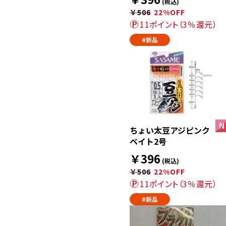
(税込)
￥506
22%OFF
11ポイント（3％還元）
#新品
ちょい太豆アジピンク
ベイト2号
￥396
(税込)
￥506
22%OFF
11ポイント（3％還元）
#新品