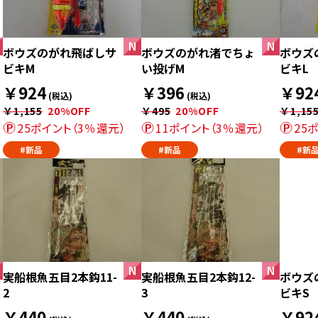
ボウズのがれ飛ばしサ
ボウズのがれ渚でちょ
ボウズ
ビキM
い投げM
ビキL
￥924
￥396
￥92
(税込)
(税込)
￥1,155
20%OFF
￥495
20%OFF
￥1,15
25ポイント（3％還元）
11ポイント（3％還元）
25
#新品
#新品
#新
実船根魚五目2本鈎11-
実船根魚五目2本鈎12-
ボウズ
2
3
ビキS
￥440
￥440
￥92