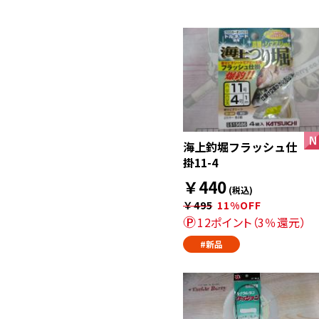
海上釣堀フラッシュ仕
掛11-4
￥440
(税込)
￥495
11%OFF
12ポイント（3％還元）
#新品