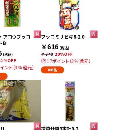
・アコウブッコ
ブッコミサビキ8-2.0
トB
￥616
(税込)
5
￥770
20%OFF
(税込)
21%OFF
17ポイント（3％還元）
ポイント（3％還元）
#新品
品
リL
投釣仕掛3本針9-2