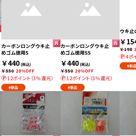
ウキ止
￥15
カーボンロングウキ止
カーボンロングウキ止
￥198
めゴム徳用S
めゴム徳用SS
4ポ
￥440
￥440
(税込)
(税込)
#新
￥550
20%OFF
￥550
20%OFF
12ポイント（3％還元）
12ポイント（3％還元）
#新品
#新品