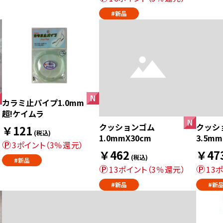
#新品
カラミ止パイプ1.0mm
超!ケイムラ
クッションゴム
クッシ
￥121
(税込)
1.0mmX30cm
3.5m
3ポイント（3％還元）
￥462
￥47
(税込)
#新品
13ポイント（3％還元）
13
#新品
#新