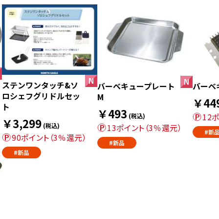
ステンワンタッチ&ソ
バーベキュープレート
バーベ
ロシェフグリドルセッ
M
￥44
ト
￥493
12
(税込)
￥3,299
(税込)
13ポイント（3％還元）
#新
90ポイント（3％還元）
#新品
#新品