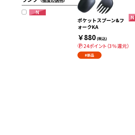
（
程度の説明
）
ポケットスプーン&フ
ォークKA
￥880
(税込)
24ポイント（3％還元）
#新品