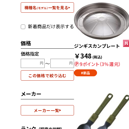
機種名
一覧を見る
（モデル）
新着商品だけ表示する
価格
ジンギスカンプレート
価格指定
￥348
(税込)
〜
9ポイント（3％還元）
#新品
この価格で絞り込む
メーカー
メーカー一覧
ランク