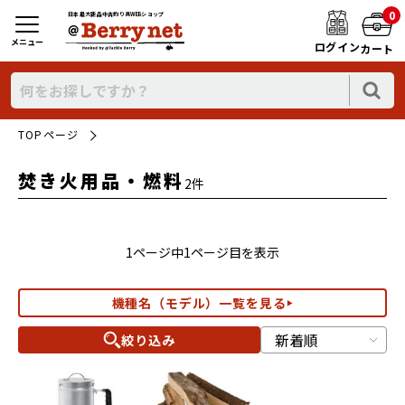
0
日本最大新品中古釣り具WEBショップ
メニュー
ログイン
カート
TOPページ
焚き火用品・燃料
2件
1ページ中1ページ目を表示
機種名（モデル）一覧を見る
絞り込み