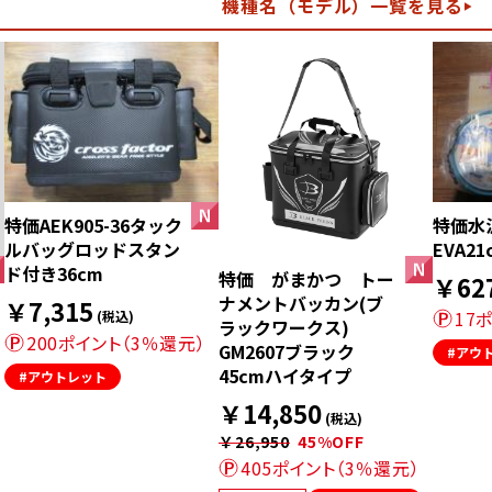
機種名（モデル）一覧を見る
特価AEK905-36タック
特価水
ルバッグロッドスタン
EVA21
ド付き36cm
特価 がまかつ トー
￥62
ナメントバッカン(ブ
￥7,315
17
(税込)
ラックワークス)
200ポイント（3％還元）
GM2607ブラック
#アウ
45cmハイタイプ
#アウトレット
￥14,850
(税込)
￥26,950
45%OFF
405ポイント（3％還元）