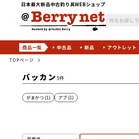
日本最大新品中古釣り具WEBショップ
商品一覧
中古品
新品
アウトレット
TOPページ
バッカン
5件
がまかつ (1)
アブ (1)