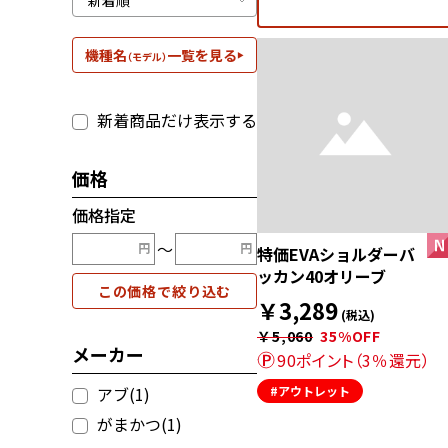
機種名
一覧を見る
（モデル）
新着商品だけ表示する
価格
価格指定
〜
特価EVAショルダーバ
ッカン40オリーブ
この価格で絞り込む
￥3,289
(税込)
￥5,060
35%OFF
メーカー
90ポイント（3％還元）
アブ(1)
#アウトレット
がまかつ(1)