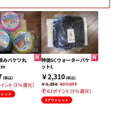
汲みバケツ丸
特価SCウォーターバケ
cm
ットL
7
￥2,310
(税込)
(税込)
￥3,850
40%OFF
ポイント（3％還元）
63ポイント（3％還元）
トレット
#アウトレット