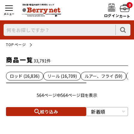
0
日本最大新品中古釣り具WEBショップ
メニュー
ログイン
カート
TOPページ
商品一覧
33,791件
ロッド (16,836)
リール (16,709)
ルアー、フライ (59)
雑
564ページ中564ページ目を表示
絞り込み