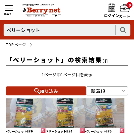
0
日本最大新品中古釣り具WEBショップ
メニュー
ログイン
カート
TOPページ
「ベリーショット」の検索結果
3件
1ページ中1ページ目を表示
絞り込み
ベリーショットⅡ#6
ベリーショットⅡ#4
ベリーショットⅡ#5