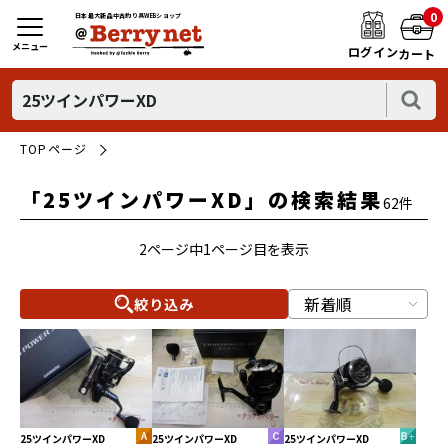
0
日本最大新品中古釣り具WEBショップ
メニュー
ログイン
カート
TOPページ
「25ツインパワーXD」の検索結果
62件
2ページ中1ページ目を表示
絞り込み
25ツインパワーXD
25ツインパワーXD
25ツインパワーXD